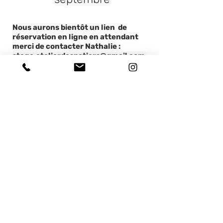
Nous aurons bientôt un lien de
réservation en ligne en attendant
merci de contacter Nathalie :
stage.atelierdespotiers@gmail.com
06 79 52 57 51
Calendrier complet nos stages
et journées de formations